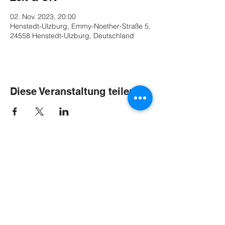
02. Nov. 2023, 20:00
Henstedt-Ulzburg, Emmy-Noether-Straße 5,
24558 Henstedt-Ulzburg, Deutschland
Diese Veranstaltung teilen
Termine
Kontakt und Buchung
Videos & Musik
Impressum
Podcast
Pressematerial
Über Bätz
Links